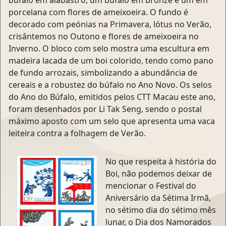
búfalo em alabastro, um búfalo em bronze e um em
porcelana com flores de ameixoeira. O fundo é
decorado com peónias na Primavera, lótus no Verão,
crisântemos no Outono e flores de ameixoeira no
Inverno. O bloco com selo mostra uma escultura em
madeira lacada de um boi colorido, tendo como pano
de fundo arrozais, simbolizando a abundância de
cereais e a robustez do búfalo no Ano Novo. Os selos
do Ano do Búfalo, emitidos pelos CTT Macau este ano,
foram desenhados por Li Tak Seng, sendo o postal
máximo aposto com um selo que apresenta uma vaca
leiteira contra a folhagem de Verão.
No que respeita à história do
Boi, não podemos deixar de
mencionar o Festival do
Aniversário da Sétima Irmã,
no sétimo dia do sétimo mês
lunar, o Dia dos Namorados