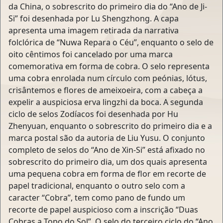
da China, o sobrescrito do primeiro dia do “Ano de Ji-
Si” foi desenhada por Lu Shengzhong. A capa
apresenta uma imagem retirada da narrativa
folclórica de “Nuwa Repara o Céu”, enquanto o selo de
oito cêntimos foi cancelado por uma marca
comemorativa em forma de cobra. O selo representa
uma cobra enrolada num círculo com peónias, lótus,
crisântemos e flores de ameixoeira, com a cabeça a
expelir a auspiciosa erva lingzhi da boca. A segunda
ciclo de selos Zodíacos foi desenhada por Hu
Zhenyuan, enquanto o sobrescrito do primeiro dia e a
marca postal são da autoria de Liu Yusu. O conjunto
completo de selos do “Ano de Xin-Si” está afixado no
sobrescrito do primeiro dia, um dos quais apresenta
uma pequena cobra em forma de flor em recorte de
papel tradicional, enquanto o outro selo com a
caracter “Cobra”, tem como pano de fundo um
recorte de papel auspicioso com a inscrição “Duas
Cobras a Topo do Sol”. O selo do terceiro ciclo do “Ano