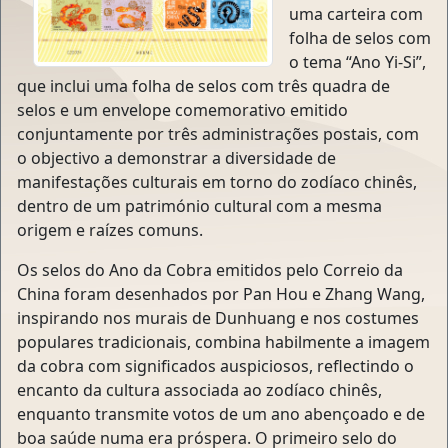
uma carteira com
folha de selos com
o tema “Ano Yi-Si”,
que inclui uma folha de selos com três quadra de
selos e um envelope comemorativo emitido
conjuntamente por três administrações postais, com
o objectivo a demonstrar a diversidade de
manifestações culturais em torno do zodíaco chinês,
dentro de um património cultural com a mesma
origem e raízes comuns.
Os selos do Ano da Cobra emitidos pelo Correio da
China foram desenhados por Pan Hou e Zhang Wang,
inspirando nos murais de Dunhuang e nos costumes
populares tradicionais, combina habilmente a imagem
da cobra com significados auspiciosos, reflectindo o
encanto da cultura associada ao zodíaco chinês,
enquanto transmite votos de um ano abençoado e de
boa saúde numa era próspera. O primeiro selo do