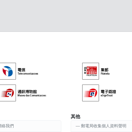
其他
聯絡我們
郵電局收集個人資料聲明