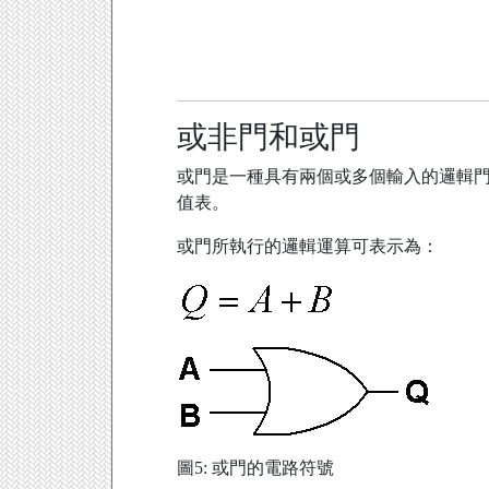
或非門和或門
或門是一種具有兩個或多個輸入的邏輯門
值表。
或門所執行的邏輯運算可表示為：
圖5: 或門的電路符號