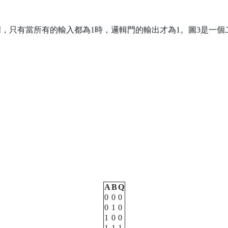
，只有當所有的輸入都為1時，邏輯門的輸出才為1。圖3是一個
A
B
Q
0
0
0
0
1
0
1
0
0
1
1
1