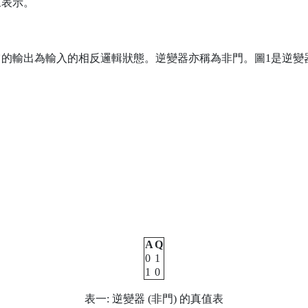
來表示。
的輸出為輸入的相反邏輯狀態。逆變器亦稱為非門。圖1是逆變
：
A
Q
0
1
1
0
表一: 逆變器 (非門) 的真值表