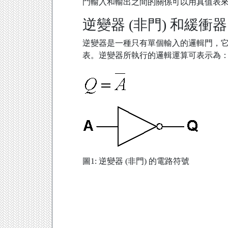
門輸入和輸出之間的關係可以用真值表
逆變器 (非門) 和緩衝器
逆變器是一種只有單個輸入的邏輯門，它
表。逆變器所執行的邏輯運算可表示為
圖1: 逆變器 (非門) 的電路符號