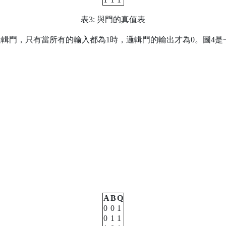
表3: 與門的真值表
輯門，只有當所有的輸入都為1時，邏輯門的輸出才為0。圖4是
A
B
Q
0
0
1
0
1
1