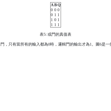
A
B
Q
0
0
0
0
1
1
1
0
1
1
1
1
表5: 或門的真值表
門，只有當所有的輸入都為0時，邏輯門的輸出才為1。圖6是一