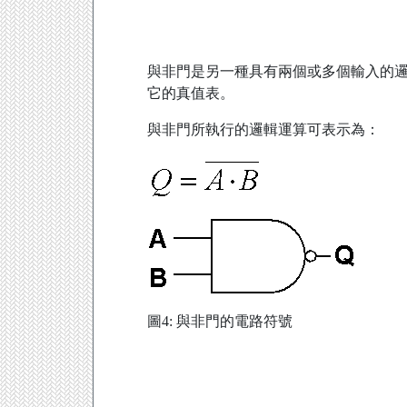
與非門是另一種具有兩個或多個輸入的邏
它的真值表。
與非門所執行的邏輯運算可表示為：
圖4: 與非門的電路符號