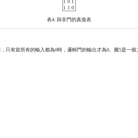
1
0
1
1
1
0
表4: 與非門的真值表
，只有當所有的輸入都為0時，邏輯門的輸出才為0。圖5是一個