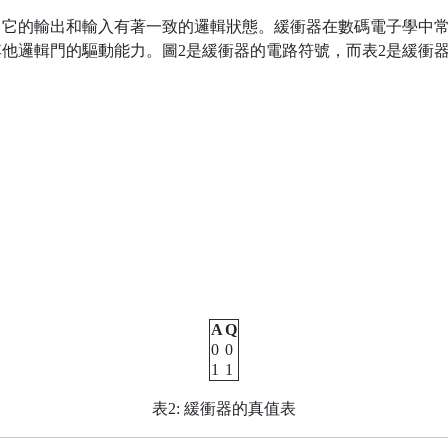
，它的輸出和輸入有著一致的邏輯狀態。緩衝器在數碼電子學中
他邏輯門的驅動能力。圖2是緩衝器的電路符號，而表2是緩衝
A
Q
0
0
1
1
表2: 緩衝器的真值表