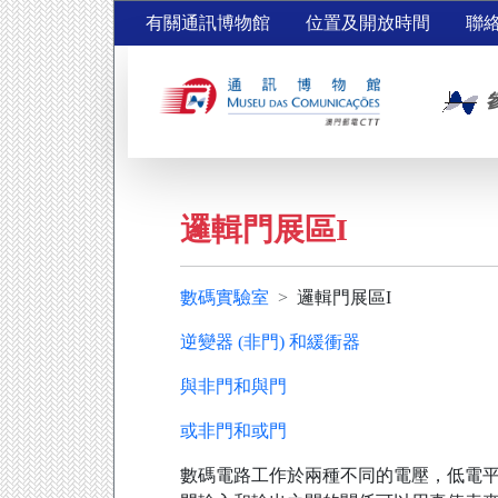
有關通訊博物館
位置及開放時間
聯
邏輯門展區I
數碼實驗室
邏輯門展區I
逆變器 (非門) 和緩衝器
與非門和與門
或非門和或門
數碼電路工作於兩種不同的電壓，低電平