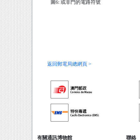
圖6: 或非門的電路符號
返回郵電局總網頁 >
有關通訊博物館
聯絡