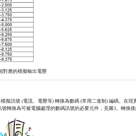
碼相對應的模擬輸出電壓
用於將模擬訊號 (電流、電壓等) 轉換為數碼 (常用二進制) 編碼
訊號轉換為可被電腦處理的數碼訊號的必要元件，見圖3。轉換