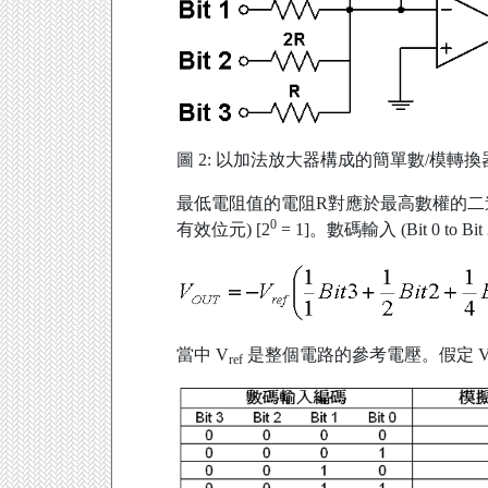
圖 2: 以加法放大器構成的簡單數/模轉換
最低電阻值的電阻R對應於最高數權的二進制輸入
0
有效位元) [2
= 1]。數碼輸入 (Bit 0 t
當中 V
是整個電路的參考電壓。假定 
ref