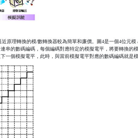
近原理轉換的模/數轉換器較為簡單和廉價。圖4是一個4位元模 /
一連串的數碼編碼，每個編碼對應特定的模擬電平，將要轉換的
生下一個模擬電平，此時，與當前模擬電平對應的數碼編碼就是