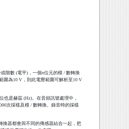
階數 (電平)，一個n位元的模 / 數轉換
的電壓範圍為10 V，則此電壓範圍可解析至10 V
也是赫茲 (Hz)。在音頻訊號處理中，
4000次採樣及模 / 數轉換。錄音時的採樣
數轉換器都會與不同的傳感器結合一起，把