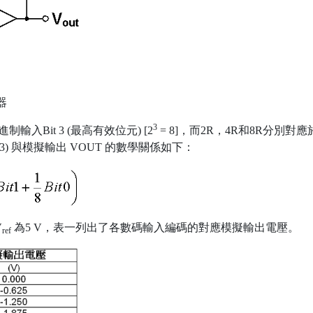
器
3
Bit 3 (最高有效位元) [2
= 8]，而2R，4R和8R分別對應於Bi
o Bit 3) 與模擬輸出 VOUT 的數學關係如下：
V
為5 V，表一列出了各數碼輸入編碼的對應模擬輸出電壓。
ref