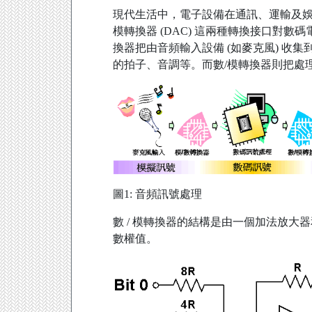
現代生活中，電子設備在通訊、運輸及娛樂
模轉換器 (DAC) 這兩種轉換接口對
換器把由音頻輸入設備 (如麥克風) 
的拍子、音調等。而數/模轉換器則把處
圖1: 音頻訊號處理
數 / 模轉換器的結構是由一個加法放大
數權值。