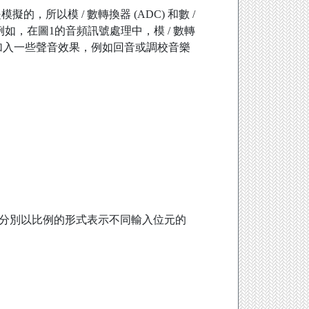
以模 / 數轉換器 (ADC) 和數 /
如，在圖1的音頻訊號處理中，模 / 數轉
可加入一些聲音效果，例如回音或調校音樂
。
電阻分別以比例的形式表示不同輸入位元的