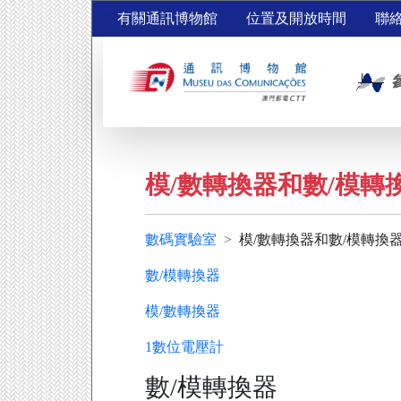
有關通訊博物館
位置及開放時間
聯
模/數轉換器和數/模轉
數碼實驗室
模/數轉換器和數/模轉換
數/模轉換器
模/數轉換器
1數位電壓計
數/模轉換器