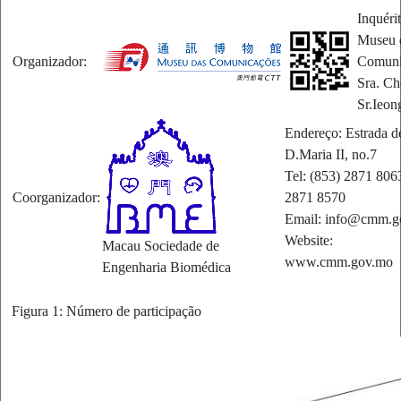
Inquérit
Museu 
Organizador:
Comuni
Sra. Ch
Sr.Ieon
Endereço: Estrada d
D.Maria II, no.7
Tel: (853) 2871 8063
Coorganizador:
2871 8570
Email: info@cmm.g
Website:
Macau Sociedade de
www.cmm.gov.mo
Engenharia Biomédica
Figura 1: Número de participação