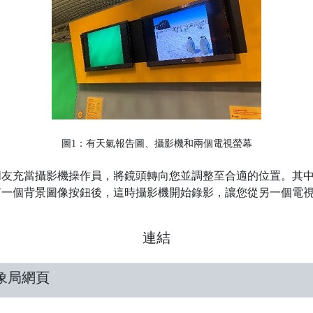
圖1：有天氣報告圖、攝影機和兩個電視螢幕
朋友充當攝影機操作員，將鏡頭轉向您並調整至合適的位置。其
何一個背景圖像按鈕後，這時攝影機開始錄影，讓您從另一個電
。
連結
象局網頁