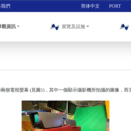
絡我們
简体中文
PORT
參觀資訊
展覽及設施
兩個電視螢幕 (見圖1)，其中一個顯示攝影機所拍攝的圖像，