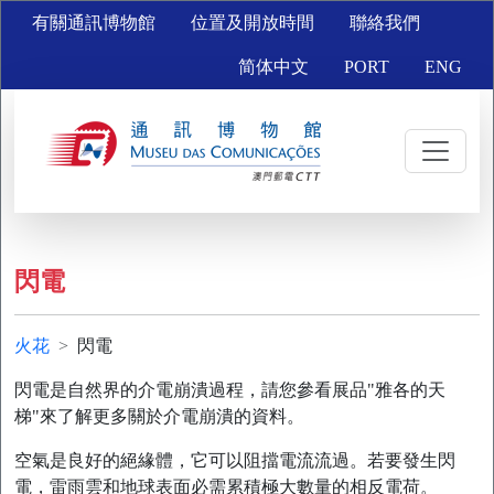
有關通訊博物館
位置及開放時間
聯絡我們
简体中文
PORT
ENG
閃電
火花
閃電
閃電是自然界的介電崩潰過程，請您參看展品"雅各的天
梯"來了解更多關於介電崩潰的資料。
空氣是良好的絕緣體，它可以阻擋電流流過。若要發生閃
電，雷雨雲和地球表面必需累積極大數量的相反電荷。