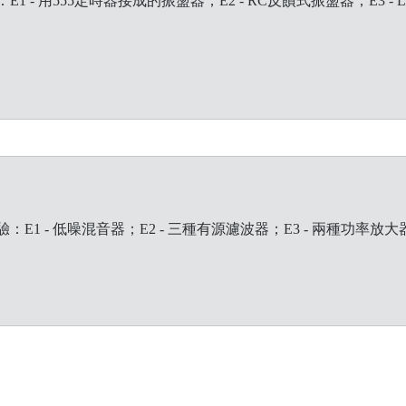
- 用555定時器接成的振盪器；E2 - RC反饋式振盪器；E3 - 
1 - 低噪混音器；E2 - 三種有源濾波器；E3 - 兩種功率放大