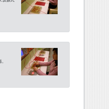
LC反饋式
器。