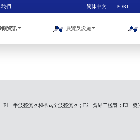
絡我們
简体中文
PORT
參觀資訊
展覽及設施
 - 半波整流器和橋式全波整流器；E2 - 齊納二極管；E3 - 