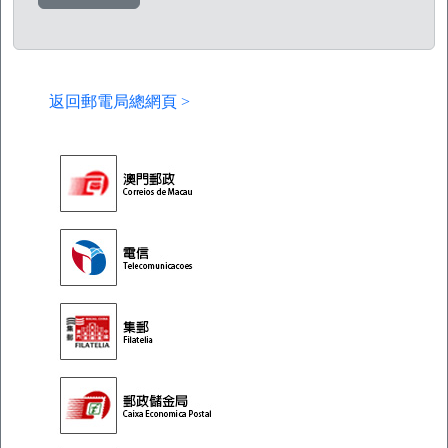
返回郵電局總網頁 >