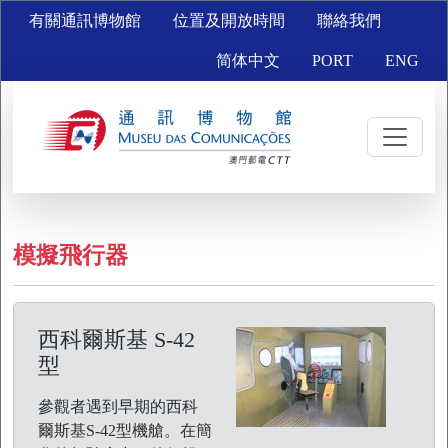
有關通訊博物館
位置及開放時間
聯絡我們
简体中文
PORT
ENG
模擬飛行器
西科爾斯基 S-42
型
參觀者遇到早期的西科
爾斯基S-42型機艙。在簡