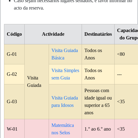
Caso sejam necessários lugares sentados, é favor informar no
acto da reserva.
Capacida
Código
Actividade
Destinatários
do Grup
Visita Guiada
Todos os
G-01
<80
Básica
Anos
Visita Simples
Todos os
G-02
---
Visita
sem Guia
Anos
Guiada
Pessoas com
Visita Guiada
idade igual ou
G-03
<35
para Idosos
superior a 65
anos
Matemática
W-01
1.° ao 6.° ano
<35
nos Selos