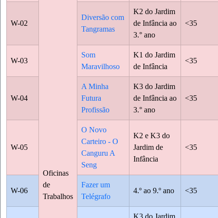
K2 do Jardim
Diversão com
W-02
de Infância ao
<35
Tangramas
3.° ano
Som
K1 do Jardim
W-03
<35
Maravilhoso
de Infância
A Minha
K3 do Jardim
W-04
Futura
de Infância ao
<35
Profissão
3.° ano
O Novo
K2 e K3 do
Carteiro - O
W-05
Jardim de
<35
Canguru A
Infância
Seng
Oficinas
de
Fazer um
W-06
4.º ao 9.º ano
<35
Trabalhos
Telégrafo
K3 do Jardim