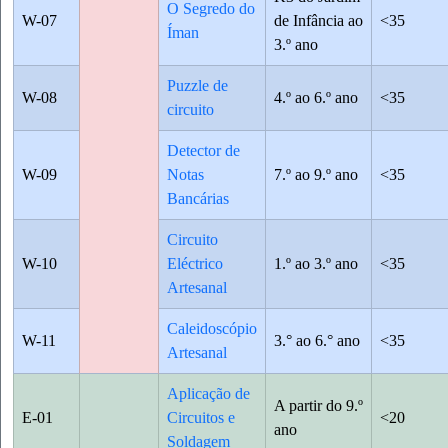
O Segredo do
W-07
de Infância ao
<35
Íman
3.º ano
Puzzle de
W-08
4.º ao 6.º ano
<35
circuito
Detector de
W-09
Notas
7.º ao 9.º ano
<35
Bancárias
Circuito
W-10
Eléctrico
1.º ao 3.º ano
<35
Artesanal
Caleidoscópio
W-11
3.° ao 6.° ano
<35
Artesanal
Aplicação de
A partir do 9.º
E-01
Circuitos e
<20
ano
Soldagem