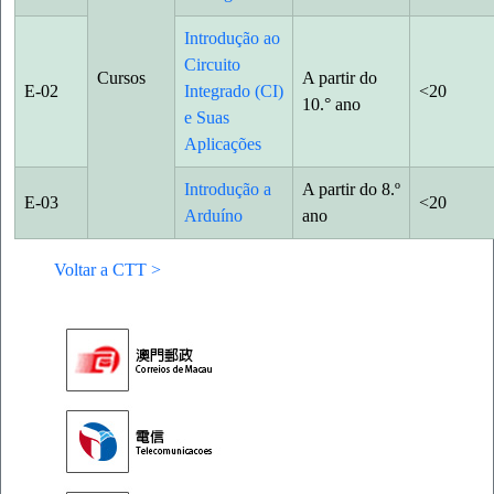
Introdução ao
Circuito
Cursos
A partir do
E-02
Integrado (CI)
<20
10.° ano
e Suas
Aplicações
Introdução a
A partir do 8.º
E-03
<20
Arduíno
ano
Voltar a CTT >