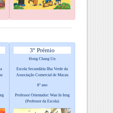
3° Prémio
Hong Chang Un
da
Escola Secundária Ilha Verde da
au
Associação Comercial de Macau
8° ano
eng
Professor Orientador: Wan In Ieng
(Professor da Escola)