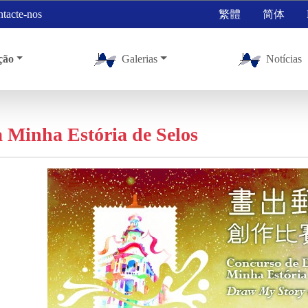
tacte-nos
繁體
简体
ção
Galerias
Notícias
 Minha Estória de Selos