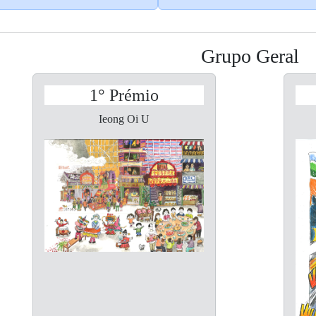
Grupo Geral
1° Prémio
Ieong Oi U