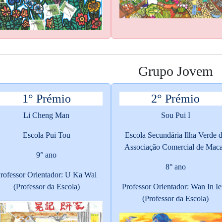
Grupo Jovem
1° Prémio
2° Prémio
Li Cheng Man
Sou Pui I
Escola Pui Tou
Escola Secundária Ilha Verde 
Associação Comercial de Mac
9° ano
8° ano
rofessor Orientador: U Ka Wai
(Professor da Escola)
Professor Orientador: Wan In I
(Professor da Escola)