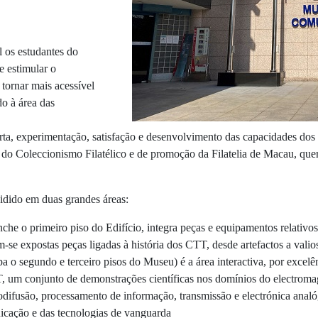
l os estudantes do
e estimular o
 tornar mais acessível
do à área das
erta, experimentação, satisfação e desenvolvimento das capacidades do
 do Coleccionismo Filatélico e de promoção da Filatelia de Macau, que
dido em duas grandes áreas:
nche o primeiro piso do Edifício, integra peças e equipamentos relativos
se expostas peças ligadas à história dos CTT, desde artefactos a valios
o segundo e terceiro pisos do Museu) é a área interactiva, por excelê
, um conjunto de demonstrações científicas nos domínios do electromagn
adiodifusão, processamento de informação, transmissão e electrónica ana
icação e das tecnologias de vanguarda