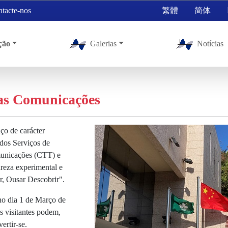
tacte-nos
繁體
简体
ção
Galerias
Notícias
as Comunicações
o de carácter
 dos Serviços de
municações (CTT) e
reza experimental e
ar, Ousar Descobrir".
o dia 1 de Março de
 visitantes podem,
ertir-se.