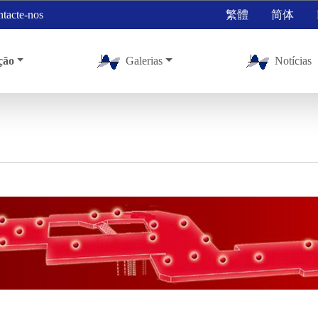
tacte-nos
繁體
简体
ção
Galerias
Notícias