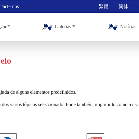
tacte-nos
繁體
简体
ção
Galerias
Notícias
elo
juda de alguns elementos predefinidos.
um dos vários tópicos seleccionado. Pode também, imprimi-lo como a us