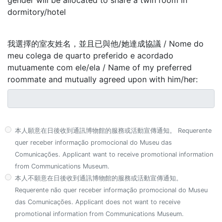
gender will be allocated to share a twin room in
dormitory/hotel
我選擇的室友姓名，並且已與他/她達成協議 / Nome do
meu colega de quarto preferido e acordado
mutuamente com ele/ela / Name of my preferred
roommate and mutually agreed upon with him/her:
本人願意在日後收到通訊博物館的服務或活動宣傳通知。 Requerente
quer receber informação promocional do Museu das
Comunicações. Applicant want to receive promotional information
from Communications Museum.
本人不願意在日後收到通訊博物館的服務或活動宣傳通知。
Requerente não quer receber informação promocional do Museu
das Comunicações. Applicant does not want to receive
promotional information from Communications Museum.