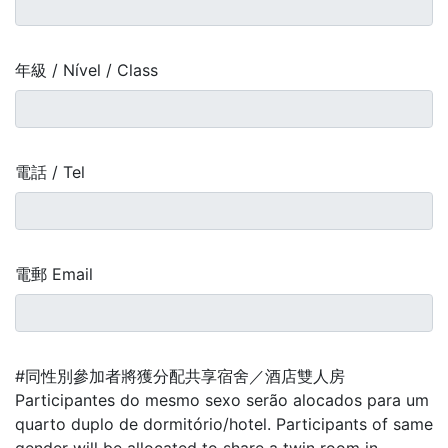
年級 / Nível / Class
電話 / Tel
電郵 Email
#同性別參加者將獲分配共享宿舍／酒店雙人房
Participantes do mesmo sexo serão alocados para um
quarto duplo de dormitório/hotel. Participants of same