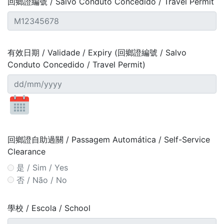
回鄉證編號 / Salvo Conduto Concedido / Travel Permit
有效日期 / Validade / Expiry (回鄉證編號 / Salvo
Conduto Concedido / Travel Permit)
回鄉證自助過關 / Passagem Automática / Self-Service
Clearance
是 / Sim / Yes
否 / Não / No
學校 / Escola / School