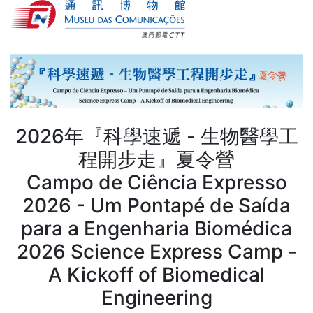
2026年『科學速遞 - 生物醫學工
程開步走』夏令營
Campo de Ciência Expresso
2026 - Um Pontapé de Saída
para a Engenharia Biomédica
2026 Science Express Camp -
A Kickoff of Biomedical
Engineering